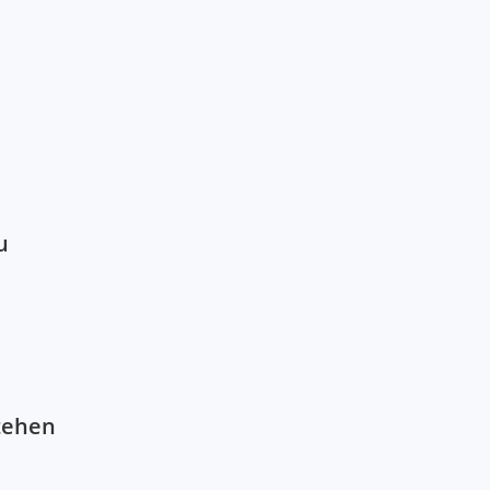
u
tehen