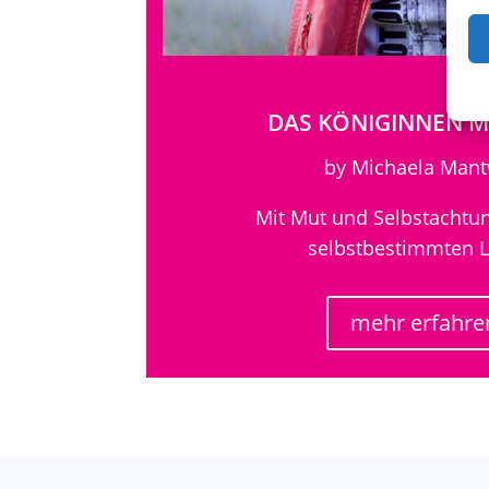
DAS KÖNIGINNEN M
by Michaela Mantw
Mit Mut und Selbstachtu
selbstbestimmten 
mehr erfahre