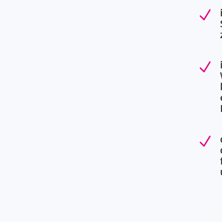
N
N
N