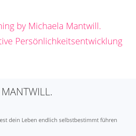
hing by Michaela Mantwill.
ive Persönlichkeitsentwicklung
 MANTWILL.
est dein Leben endlich selbstbestimmt führen