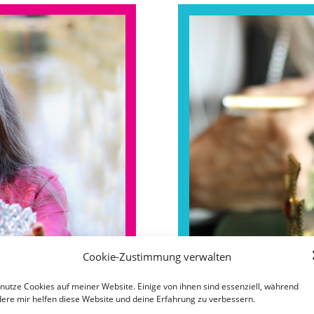
Cookie-Zustimmung verwalten
 nutze Cookies auf meiner Website. Einige von ihnen sind essenziell, während
ere mir helfen diese Website und deine Erfahrung zu verbessern.