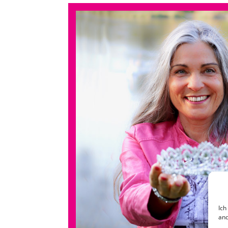
Ich
and