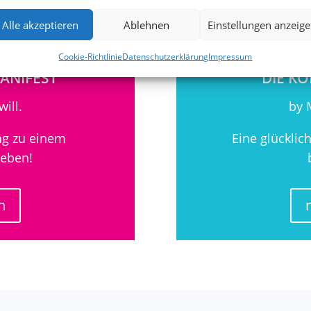
Alle akzeptieren
Ablehnen
Einstellungen anzeig
Cookie-Richtlinie
Datenschutzerklärung
Impressum
ANIFEST
DIE K
ill.
by 
ng zu einem
Eine glücklic
Leben!
n