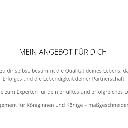
MEIN ANGEBOT FÜR DICH:
zu dir selbst, bestimmt die Qualität deines Lebens, 
Erfolges und die Lebendigkeit deiner Partnerschaft.
e zum Experten für dein erfülltes und erfolgreiches L
ment für Königinnen und Könige – maßgeschneidert